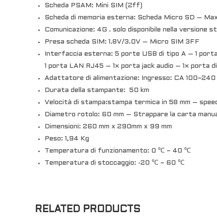
Scheda PSAM: Mini SIM (2ff)
Scheda di memoria esterna: Scheda Micro SD – M
Comunicazione: 4G . solo disponibile nella versione 
Presa scheda SIM: 1.8V/3.0V – Micro SIM 3FF
Interfaccia esterna: 5 porte USB di tipo A – 1 porta
1 porta LAN RJ45 – 1× porta jack audio – 1× porta d
Adattatore di alimentazione: Ingresso: CA 100~24
Durata della stampante: 50 km
Velocità di stampa:stampa termica in ​58 mm – spe
Diametro rotolo: 60 mm – Strappare la carta manu
Dimensioni: 260 mm x 290mm x 99 mm
Peso: 1,94 Kg
Temperatura di funzionamento: 0 ℃ ~ 40 ℃
Temperatura di stoccaggio: -20 ℃ ~ 60 ℃
RELATED PRODUCTS