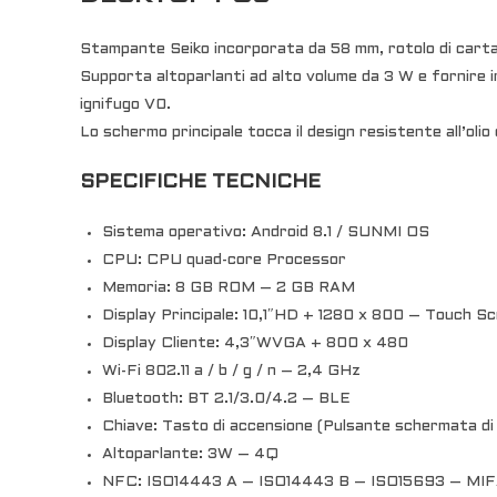
Stampante Seiko incorporata da 58 mm, rotolo di carta
Supporta altoparlanti ad alto volume da 3 W e fornire 
ignifugo V0.
Lo schermo principale tocca il design resistente all’olio
SPECIFICHE TECNICHE
Sistema operativo: Android 8.1 / SUNMI OS
CPU: CPU quad-core Processor
Memoria: 8 GB ROM – 2 GB RAM
Display Principale: 10,1″HD + 1280 x 800 – Touch S
Display Cliente: 4,3″WVGA + 800 x 480
Wi-Fi 802.11 a / b / g / n – 2,4 GHz
Bluetooth: BT 2.1/3.0/4.2 – BLE
Chiave: Tasto di accensione (Pulsante schermata di
Altoparlante: 3W – 4Q
NFC: ISO14443 A – ISO14443 B – ISO15693 – MI