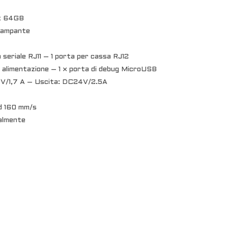
ax 64GB
stampante
 seriale RJ11 – 1 porta per cassa RJ12
i alimentazione – 1 × porta di debug MicroUSB
0 V/1,7 A – Uscita: DC24V/2.5A
ed 160 mm/s
almente