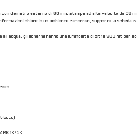
 con diametro esterno di 60 mm, stampa ad alta velocità da 58 mm
informazioni chiare in un ambiente rumoroso, supporta la scheda N
 e all’acqua, gli schermi hanno una luminosità di oltre 300 nit per s
creen
 blocco)
FARE 1K/4K